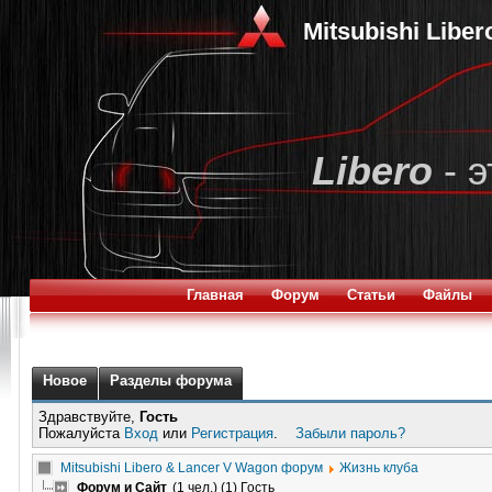
Mitsubishi Libe
Libero
- э
Главная
Форум
Статьи
Файлы
Новое
Разделы форума
Здравствуйте,
Гость
Пожалуйста
Вход
или
Регистрация
.
Забыли пароль?
Mitsubishi Libero & Lancer V Wagon форум
Жизнь клуба
Форум и Сайт
(1 чел.) (1) Гость