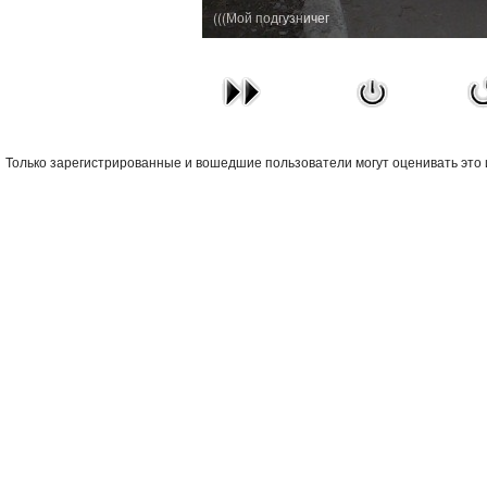
Мой подгузничег)))