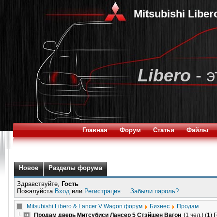
Mitsubishi Libe
Libero
- э
Главная
Форум
Статьи
Файлы
Новое
Разделы форума
Здравствуйте,
Гость
Пожалуйста
Вход
или
Регистрация
.
Забыли пароль?
Mitsubishi Libero & Lancer V Wagon форум
Бизнес
Продам
Продам дверь Митсубиси Лансер 5 Стэйшен Вагон
(1 чел.) (1) 