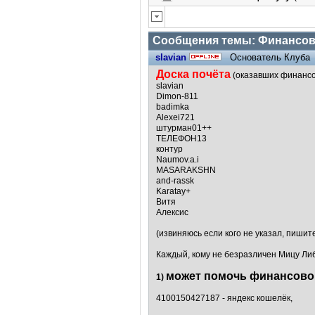
Сообщения темы:
Финансов
slavian
Основатель Клуба
Доска почёта
(оказавших финанс
slavian
Dimon-811
badimka
Alexei721
штурман01++
ТЕЛЕФОН13
контур
Naumov.a.i
MASARAKSHN
and-rassk
Karatay+
Витя
Алексис
(извиняюсь если кого не указал, пишит
Каждый, кому не безразличен Мицу Либ
может помочь финансово
1)
4100150427187 - яндекс кошелёк,