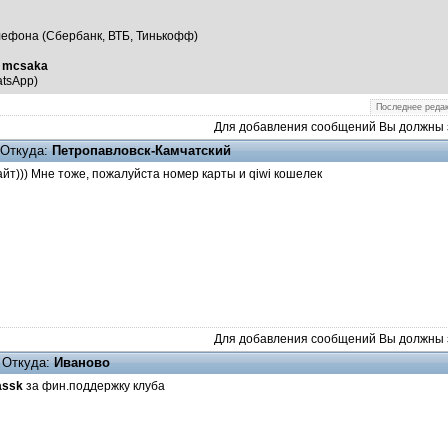
лефона (Сбербанк, ВТБ, Тинькофф)
ь
mcsaka
atsApp)
Последнее редак
Для добавления сообщений Вы должны з
Откуда:
Петропавловск-Камчатский
айт))) Мне тоже, пожалуйста номер карты и qiwi кошелек
Для добавления сообщений Вы должны з
Откуда:
Иваново
assk
за фин.поддержку клуба