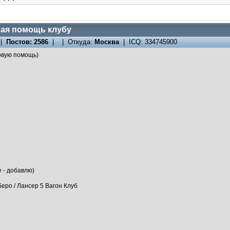
ая помощь клубу
 |
Постов: 2586
| | Откуда:
Москва
| ICQ: 334745900
овую помощь)
е - добавлю)
еро / Лансер 5 Вагон Клуб