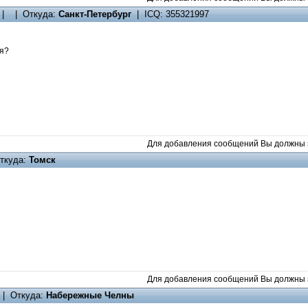
| | Откуда:
Санкт-Петербург
| ICQ: 355321997
 я?
Для добавления сообщений Вы должны з
ткуда:
Томск
Для добавления сообщений Вы должны з
| Откуда:
Набережные Челны