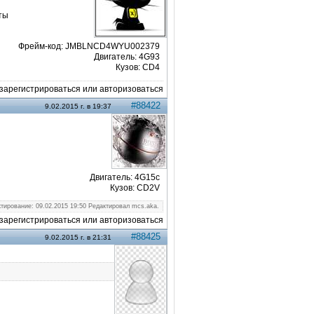
 ты
Фрейм-код: JMBLNCD4WYU002379
Двигатель: 4G93
Кузов: CD4
арегистрироваться или авторизоваться
#88422
9.02.2015 г. в 19:37
Двигатель: 4G15c
Кузов: CD2V
тирование: 09.02.2015 19:50 Редактировал mcs.aka.
арегистрироваться или авторизоваться
#88425
9.02.2015 г. в 21:31