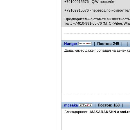
+79109915576 - QIWI-кошелёк.
+79109915576 - перевод по номеру те
Предварительно ставьте в известност
тел.: +7-910-991-55-76 (МТС)(Viber, Wh
Hunger
|
Постов: 249
| | 
Дада, как-то даже пропадал на денек с
mcsaka
|
Постов: 168
| | 
Благодарность
MASARAKSHN
и
and-r