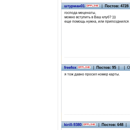
штурман01
|
Постов: 4728
господа меценаты,
можно вступить в Ваш клуб? )))
еще помощь нужна, или припозднился
freefox
|
Постов: 95
| | О
я тож давно просил номер карты.
kirill-9380
|
Постов: 648
| 