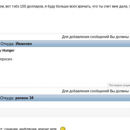
м, вот тэбэ 100 долларов, я буду больше всех кричать, что ты счет мне дала,
Для добавления сообщений Вы должны з
Откуда:
Иваново
ку
Hunger
 просил.
Последнее редак
Для добавления сообщений Вы должны з
Откуда:
регион 34
ут: санкции, инфляции, кризис мля...