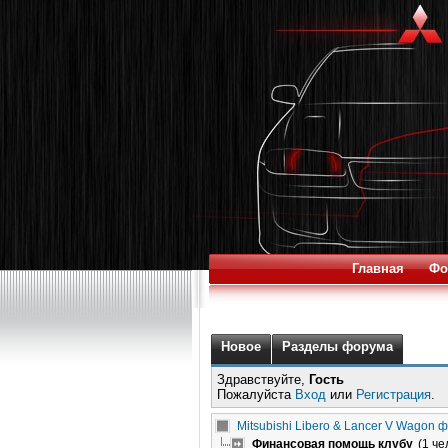
Главная
Фо
Новое
Разделы форума
Здравствуйте,
Гость
Пожалуйста
Вход
или
Регистрация
Mitsubishi Libero & Lancer V Wagon 
Финансовая помощь клубу
(1 че