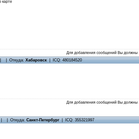
о карте
Для добавления сообщений Вы должны з
| | Откуда:
Хабаровск
| ICQ: 480184520
Для добавления сообщений Вы должны з
| | Откуда:
Санкт-Петербург
| ICQ: 355321997