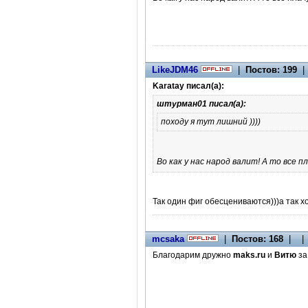
LikeJDM46
|
Постов: 199
|
Karatay писал(а):
штурман01 писал(а):
походу я тут лишний ))))
Во как у нас народ валит! А то все п
Так один фиг обесцениваются)))а так х
mcsaka
|
Постов: 168
| | 
Благодарим дружно
maks.ru
и
Витю
за