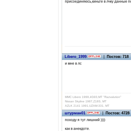
присоединяюсь,киньте в лчку данные п
Libero_1999
|
Постов: 718
и мне в лс
MMC Libero 1999,4G93,MT "Razvalution"
Nissan Skyline 1987,Z18S, MT
AZLK 2141 1991,UZAM-331, MT
штурман01
|
Постов: 4728
походу я тут лишний ))))
как в анекдоте.