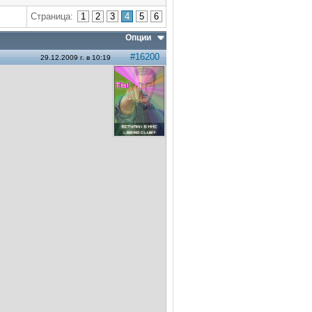
Страница:
1
2
3
4
5
6
Опции
#16200
29.12.2009 г. в 10:19