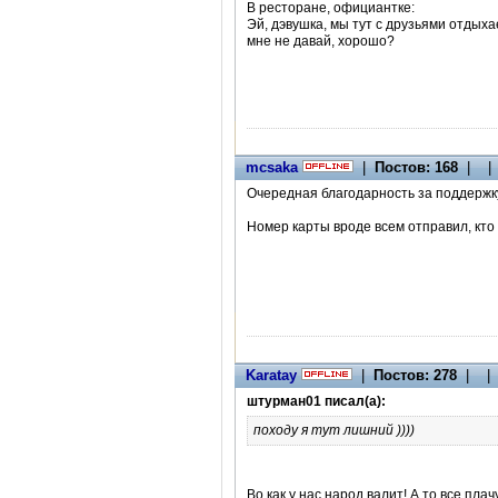
В ресторане, официантке:
Эй, дэвушка, мы тут с друзьями отдыхае
мне не давай, хорошо?
mcsaka
|
Постов: 168
| | 
Очередная благодарность за поддерж
Номер карты вроде всем отправил, кто
Karatay
|
Постов: 278
| | 
штурман01 писал(а):
походу я тут лишний ))))
Во как у нас народ валит! А то все плач