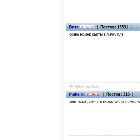
Витя
|
Постов: 13531
| | 
скинь номер карты в личку плз.
Fo 'shizzle, my nizzle...
maks.ru
|
Постов: 313
|
мне тоже , скиньте пожалуйста номер к