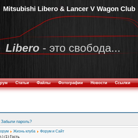
Mitsubishi Libero & Lancer V Wagon Club
Libero
- это свобода...
рум
Статьи
Файлы
Фотографии
Новости
Ссылки
.
Забыли пароль?
форум
Жизнь клуба
Форум и Сайт
л.) (1) Гость