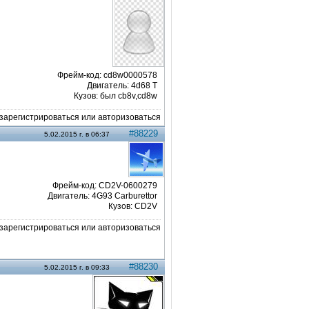
Фрейм-код: cd8w0000578
Двигатель: 4d68 T
Кузов: был cb8v,cd8w
арегистрироваться или авторизоваться
#88229
5.02.2015 г. в 06:37
Фрейм-код: CD2V-0600279
Двигатель: 4G93 Carburettor
Кузов: CD2V
арегистрироваться или авторизоваться
#88230
5.02.2015 г. в 09:33