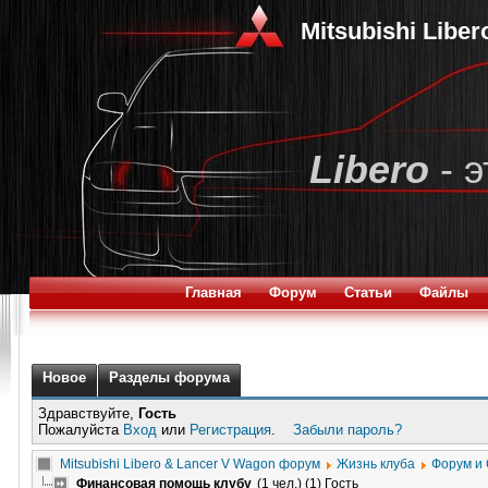
Mitsubishi Libe
Libero
- э
Главная
Форум
Статьи
Файлы
Новое
Разделы форума
Здравствуйте,
Гость
Пожалуйста
Вход
или
Регистрация
.
Забыли пароль?
Mitsubishi Libero & Lancer V Wagon форум
Жизнь клуба
Форум и
Финансовая помощь клубу
(1 чел.) (1) Гость