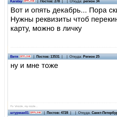
Karatay
|
Постов: 278
| | Откуда:
регион 34
Вот и опять декабрь... Пора с
Нужны реквизиты чтоб перекин
карту, можно в личку
Витя
|
Постов: 13531
| | Откуда:
Регион 25
ну и мне тоже
Fo 'shizzle, my nizzle...
штурман01
|
Постов: 4728
| | Откуда:
Санкт-Петербу