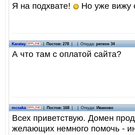
Я на подхвате!
Но уже вижу 
Karatay
|
Постов: 278
| | Откуда:
регион 34
А что там с оплатой сайта?
mcsaka
|
Постов: 168
| | Откуда:
Иваново
Всех приветствую. Домен прод
желающих немного помочь - и