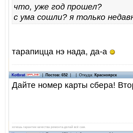
что, уже год прошел?
с ума сошли? я только недавн
тарапицца нэ нада, да-а
Kotbrat
|
Постов: 652
| | Откуда:
Красноярск
Дайте номер карты сбера! Вто
хочешь гарантии качества ремонта-делай всё сам.