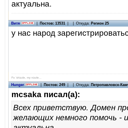
актуальна.
Витя
|
Постов: 13531
| | Откуда:
Регион 25
у нас народ зарегистрироватьс
Fo 'shizzle, my nizzle...
Hunger
|
Постов: 249
| | Откуда:
Петропавловск-Кам
mcsaka писал(а):
Всех приветствую. Домен про
желающих немного помочь - 
актуальна.