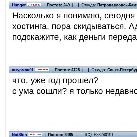
Hunger
|
Постов: 249
| | Откуда:
Петропавловск-Кам
Насколько я понимаю, сегодня
хостинга, пора скидываться. 
подскажите, как деньги перед
штурман01
|
Постов: 4728
| | Откуда:
Санкт-Петербу
что, уже год прошел?
с ума сошли? я только недавно
NotSkin
|
Постов: 3485
| | ICQ: 583240191