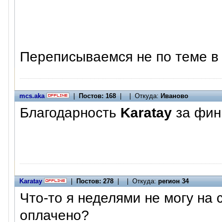
Переписываемся не по теме в
mcs.aka
|
Постов: 168
| | Откуда:
Иваново
Благодарность
Karatay
за фин
Karatay
|
Постов: 278
| | Откуда:
регион 34
Что-то я неделями не могу на 
оплачено?