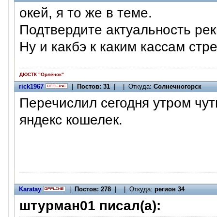
окей, я то же в теме.
Подтвердите актуальность рек
Ну и какбэ к каким кассам ст
ДЮСТК "Орлёнок"
rick1967
|
Постов: 31
| | Откуда:
Солнечногорск
Перечислил сегодня утром чут
яндекс кошелек.
Karatay
|
Постов: 278
| | Откуда:
регион 34
штурман01 писал(а):