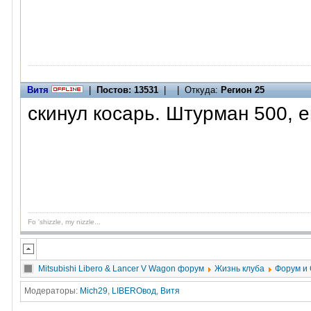
Витя
|
Постов: 13531
| | Откуда:
Регион 25
скинул косарь. Штурман 500, 
Fo 'shizzle, my nizzle...
Mitsubishi Libero & Lancer V Wagon форум
Жизнь клуба
Форум и
Модераторы:
Mich29
,
LIBEROвод
,
Витя