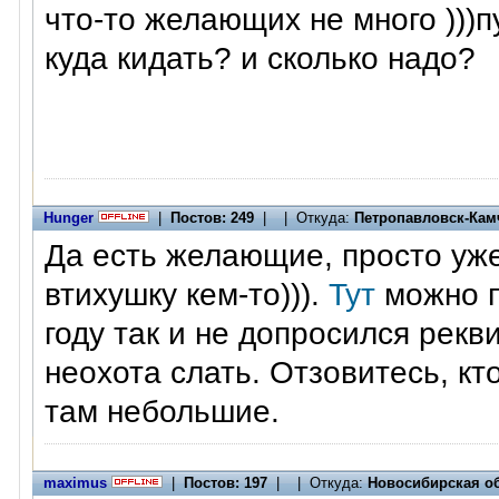
что-то желающих не много )))
куда кидать? и сколько надо?
Hunger
|
Постов: 249
| | Откуда:
Петропавловск-Кам
Да есть желающие, просто уж
втихушку кем-то))).
Тут
можно п
году так и не допросился рекв
неохота слать. Отзовитесь, к
там небольшие.
maximus
|
Постов: 197
| | Откуда:
Новосибирская о