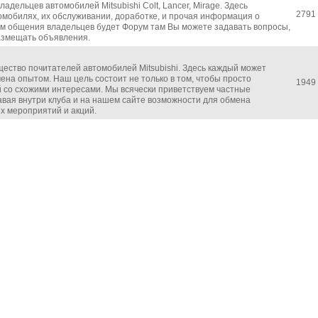
адельцев автомобилей Mitsubishi Colt, Lancer, Mirage. Здесь
2791
мобилях, их обслуживании, доработке, и прочая информация о
м общения владельцев будет Форум там Вы можете задавать вопросы,
азмещать объявления.
щество почитателей автомобилей Mitsubishi. Здесь каждый может
на опытом. Наш цель состоит не только в том, чтобы просто
1949
й со схожими интересами. Мы всячески приветствуем частные
авая внутри клуба и на нашем сайте возможности для обмена
 мероприятий и акций.