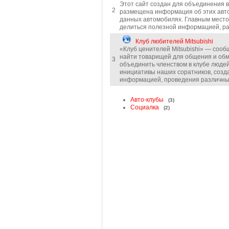
Этот сайт создан для объединения вл
2
размещена информация об этих авто
данных автомобилях. Главным место
делиться полезной информацией, р
Клуб любителей Mitsubishi
«Клуб ценителей Mitsubishi» — сооб
найти товарищей для общения и обме
3
объединить членством в клубе люде
инициативы наших соратников, созд
информацией, проведения различных
Авто-клубы
(3)
Социалка
(2)