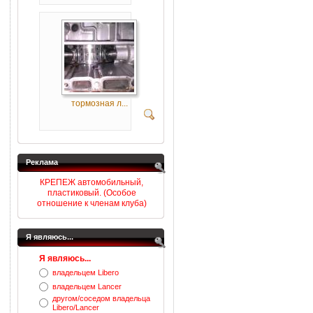
тормозная л...
Реклама
КРЕПЕЖ автомобильный,
пластиковый. (Особое
отношение к членам клуба)
Я являюсь...
Я являюсь...
владельцем Libero
владельцем Lancer
другом/соседом владельца
Libero/Lancer