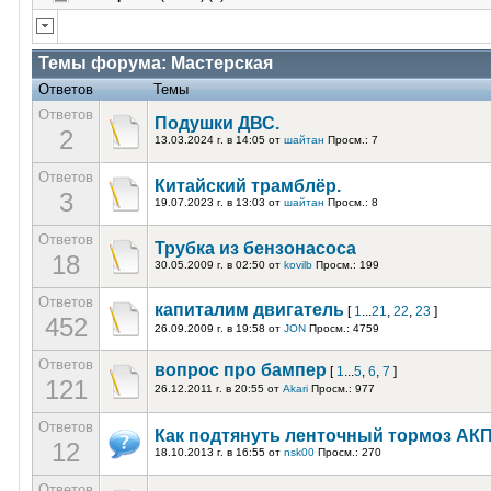
Темы форума:
Мастерская
Ответов
Темы
Ответов
Подушки ДВС.
2
13.03.2024 г. в 14:05
от
шайтан
Просм.: 7
Ответов
Китайский трамблёр.
3
19.07.2023 г. в 13:03
от
шайтан
Просм.: 8
Ответов
Трубка из бензонасоса
18
30.05.2009 г. в 02:50
от
kovilb
Просм.: 199
Ответов
капиталим двигатель
[
1
...
21
,
22
,
23
]
452
26.09.2009 г. в 19:58
от
JON
Просм.: 4759
Ответов
вопрос про бампер
[
1
...
5
,
6
,
7
]
121
26.12.2011 г. в 20:55
от
Akari
Просм.: 977
Ответов
Как подтянуть ленточный тормоз АК
12
18.10.2013 г. в 16:55
от
nsk00
Просм.: 270
Ответов