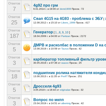
Ответов
4g92 про грм
7
6.01.2014 г. в 19:00
от
derst1908
Просм.: 72
Ответов
Свап 4G15 на 4G93 - проблема с ЭБУ
[
25
12.08.2012 г. в 15:10
от
Libero_1999
Просм.: 417
Ответов
Генератор
[
1
...
8
,
9
,
10
]
187
18.04.2009 г. в 04:00
от
Partizan
Просм.: 2172
Ответов
ДМРВ и расколбас в положении D на
5
13.08.2019 г. в 10:59
от
Taurus
Просм.: 42
Ответов
карбюратор топливный фильтр уров
3
30.05.2019 г. в 07:36
от
ssaxxx
Просм.: 25
Ответов
подшипник ролика натяжителя конди
18
13.06.2013 г. в 11:35
от
ProfIT
Просм.: 251
Ответов
Дросселя 4g93
5
3.05.2019 г. в 18:44
от
originalae
Просм.: 32
Ответов
Вопрос по мкпп
3
23.04.2019 г. в 14:51
от
albertnig
Просм.: 42