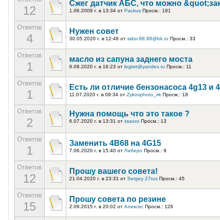
Сжег датчик АБС, что можно &quot;зак
12
1.06.2009 г. в 13:34
от
Packus
Просм.: 181
Ответов
Нужен совет
4
30.05.2020 г. в 12:46
от
sidor.88.88@bk.ru
Просм.: 33
Ответов
масло из сапуна заднего моста
1
6.08.2020 г. в 16:23
от
legisrt@yandex.ru
Просм.: 11
Ответов
Есть ли отличие бензонасоса 4g13 и 
1
11.07.2020 г. в 09:34
от
Zykovphoto_irk
Просм.: 18
Ответов
Нужна помощь что это такое ?
2
6.07.2020 г. в 13:31
от
ssaxxx
Просм.: 13
Ответов
Заменить 4В68 на 4G15
1
7.06.2020 г. в 15:40
от
Либеро
Просм.: 9
Ответов
Прошу вашего совета!
12
21.04.2020 г. в 23:31
от
Sergey 27rus
Просм.: 45
Ответов
Прошу совета по резине
15
2.09.2015 г. в 20:02
от
Алексис
Просм.: 126