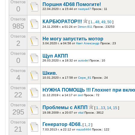
Ответов
Поршня 4D68 Помогите!
0
22.04.2020 г. в 15:44
от
nastya47
Просм.: 11
Ответов
КАРБЮРАТОР!!!
[
1
...
48
,
49
,
50
]
985
24.11.2008 г. в 01:24
от
Dimon-811
Просм.: 23253
Ответов
Не могу запустить мотор
2
3.04.2020 г. в 04:58
от
Квит Александр
Просм.: 23
Ответов
Щуп АКПП
0
26.03.2020 г. в 18:32
от
autodel
Просм.: 10
Ответов
Шкив.
4
10.01.2020 г. в 17:58
от
Серж_81
Просм.: 24
Ответов
НУЖНА ПОМОЩЬ !!! Глохнет при вклю
22
11.12.2019 г. в 14:17
от
zed
Просм.: 72
Ответов
Проблемы с АКПП
[
1
...
13
,
14
,
15
]
295
19.08.2009 г. в 20:07
от
vital
Просм.: 3812
Ответов
Генератор 4D68.
[
1
,
2
]
21
7.03.2013 г. в 22:12
от
maza6464
Просм.: 122