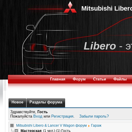
Mitsubishi Libe
Libero
- э
Главная
Форум
Статьи
Файлы
Новое
Разделы форума
Здравствуйте,
Гость
Пожалуйста
Вход
или
Регистрация
.
Забыли пароль?
Mitsubishi Libero & Lancer V Wagon форум
Гараж
Мастерская
(1 чел.) (1) Гость