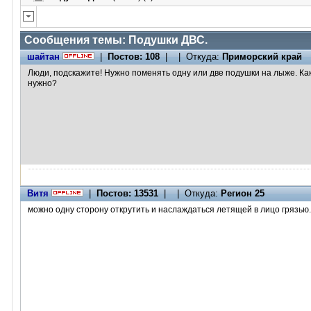
Сообщения темы:
Подушки ДВС.
шайтан
|
Постов: 108
| | Откуда:
Приморский край
Люди, подскажите! Нужно поменять одну или две подушки на лыже. Ка
нужно?
Витя
|
Постов: 13531
| | Откуда:
Регион 25
можно одну сторону открутить и наслаждаться летящей в лицо грязью.