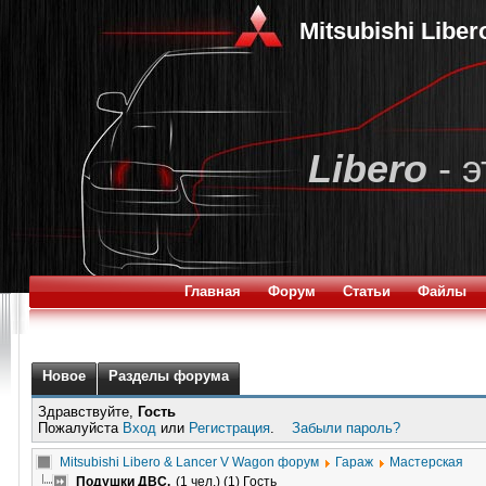
Mitsubishi Libe
Libero
- э
Главная
Форум
Статьи
Файлы
Новое
Разделы форума
Здравствуйте,
Гость
Пожалуйста
Вход
или
Регистрация
.
Забыли пароль?
Mitsubishi Libero & Lancer V Wagon форум
Гараж
Мастерская
Подушки ДВС.
(1 чел.) (1) Гость