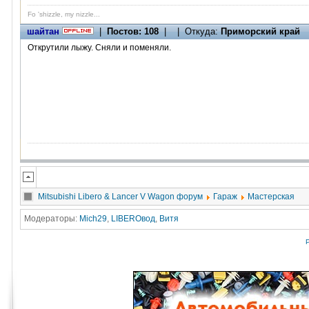
Fo 'shizzle, my nizzle...
шайтан
|
Постов: 108
| | Откуда:
Приморский край
Открутили лыжу. Сняли и поменяли.
Mitsubishi Libero & Lancer V Wagon форум
Гараж
Мастерская
Модераторы:
Mich29
,
LIBEROвод
,
Витя